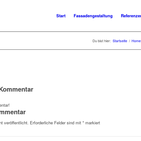
Start
Fassadengestaltung
Referenze
Du bist hier:
Startseite
/
Home 
n Kommentar
ntar!
ommentar
t veröffentlicht.
Erforderliche Felder sind mit
*
markiert