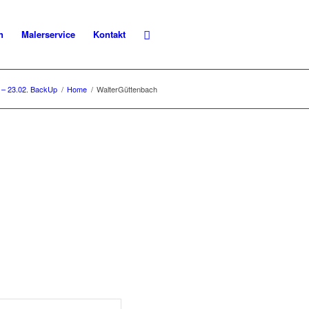
n
Malerservice
Kontakt
– 23.02. BackUp
/
Home
/
WalterGüttenbach