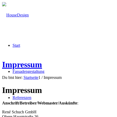
Start
Impressum
Fassadengestaltung
Du bist hier:
Startseite
1
/
Impressum
Impressum
Referenzen
Anschrift/Betreiber/Webmaster/Auskünfte
:
René Schuch GmbH
Obere Hauptstraße 26