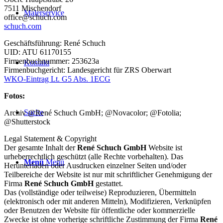
7511 Mischendorf
Malerservice
office@schuch.com
schuch.com
Geschäftsführung: René Schuch
UID: ATU 61170155
Firmenbuchnummer: 253623a
Kontakt
Firmenbuchgericht: Landesgericht für ZRS Oberwart
WKO-Eintrag Lt. G5 Abs. 1ECG
Fotos:
Suche
Archiv @René Schuch GmbH; @Novacolor; @Fotolia;
@Shutterstock
Legal Statement & Copyright
Der gesamte Inhalt der
René Schuch GmbH
Website ist
urheberrechtlich geschützt (alle Rechte vorbehalten). Das
Menü
Menü
Herunterladen oder Ausdrucken einzelner Seiten und/oder
Teilbereiche der Website ist nur mit schriftlicher Genehmigung der
Firma
René Schuch GmbH
gestattet.
Das (vollständige oder teilweise) Reproduzieren, Übermitteln
(elektronisch oder mit anderen Mitteln), Modifizieren, Verknüpfen
oder Benutzen der Website für öffentliche oder kommerzielle
Zwecke ist ohne vorherige schriftliche Zustimmung der Firma
René