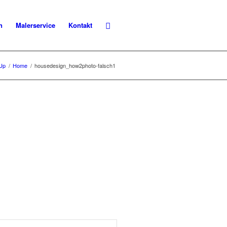
n
Malerservice
Kontakt
Up
/
Home
/
housedesign_how2photo-falsch1