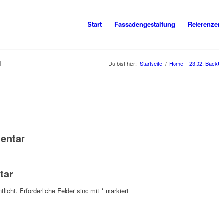
Start
Fassadengestaltung
Referenze
1
Du bist hier:
Startseite
/
Home – 23.02. Back
entar
tar
tlicht.
Erforderliche Felder sind mit
*
markiert